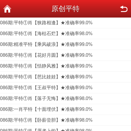
原创平特
086期:平特①肖【狭路相逢】★准确率99.0%
086期:平特①肖【海枯石烂】★准确率98.0%
086期:精准平特【乘风破浪】★准确率99.0%
086期:平特①肖【花好月圆】★准确率99.0%
086期:平特①肖【恬静风雅】★准确率99.0%
086期:平特①肖【芭比娃娃】★准确率99.0%
086期:平特①肖【王叔平特】★准确率99.0%
086期:平特①肖【落子无悔】★准确率98.0%
086期:一肖平特【十面埋伏】★准确率99.0%
086期:平特①肖【卧薪尝胆】★准确率98.0%
086期:平特①肖【愿者上钩】★准确率98.0%