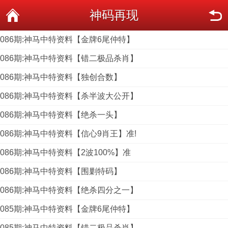
神码再现
086期:神马中特资料【金牌6尾仲特】
086期:神马中特资料【错二极品杀肖】
086期:神马中特资料【独创合数】
086期:神马中特资料【杀半波大公开】
086期:神马中特资料【绝杀一头】
086期:神马中特资料【信心9肖王】准!
086期:神马中特资料【2波100%】准
086期:神马中特资料【围剿特码】
086期:神马中特资料【绝杀四分之一】
085期:神马中特资料【金牌6尾仲特】
085期:神马中特资料【错二极品杀肖】