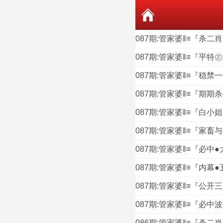
087期:管家婆‖≡『杀二肖
087期:管家婆‖≡『平特㊣
087期:管家婆‖≡『稳禁一
087期:管家婆‖≡『期期杀
087期:管家婆‖≡『白小姐
087期:管家婆‖≡『家畜与
087期:管家婆‖≡『必中●
087期:管家婆‖≡『内幕●
087期:管家婆‖≡『公开三
087期:管家婆‖≡『必中波
086期:管家婆‖≡『杀二肖