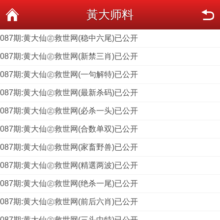
黃大师料
087期:黄大仙㊣救世网(稳中六尾)已公开
087期:黄大仙㊣救世网(新禁三肖)已公开
087期:黄大仙㊣救世网(一句解特)已公开
087期:黄大仙㊣救世网(最新杀码)已公开
087期:黄大仙㊣救世网(必杀一头)已公开
087期:黄大仙㊣救世网(合数单双)已公开
087期:黄大仙㊣救世网(家畜野兽)已公开
087期:黄大仙㊣救世网(精選两波)已公开
087期:黄大仙㊣救世网(绝杀一尾)已公开
087期:黄大仙㊣救世网(前后六肖)已公开
087期:黄大仙㊣救世网(三头中特)已公开