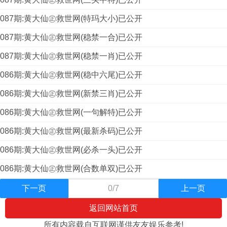
087期:黄大仙㊣救世网(特玛大小)已公开
087期:黄大仙㊣救世网(稳禁一合)已公开
087期:黄大仙㊣救世网(稳禁一肖)已公开
086期:黄大仙㊣救世网(稳中六尾)已公开
086期:黄大仙㊣救世网(新禁三肖)已公开
086期:黄大仙㊣救世网(一句解特)已公开
086期:黄大仙㊣救世网(最新杀码)已公开
086期:黄大仙㊣救世网(必杀一头)已公开
086期:黄大仙㊣救世网(合数单双)已公开
下一页
0/7
上一页
返回网站首页
所有内容载自互联网谨供友友娱乐参考!