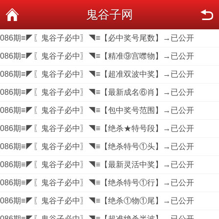
鬼谷子网
086期≡◤〖鬼谷子必中〗◥≡【必中奖号尾数】→已公开
086期≡◤〖鬼谷子必中〗◥≡【精准⑨宫噤物】→已公开
086期≡◤〖鬼谷子必中〗◥≡【超准双波中奖】→已公开
086期≡◤〖鬼谷子必中〗◥≡【最新成名⑥肖】→已公开
086期≡◤〖鬼谷子必中〗◥≡【包中奖号范围】→已公开
086期≡◤〖鬼谷子必中〗◥≡【绝杀★特号段】→已公开
086期≡◤〖鬼谷子必中〗◥≡【绝杀特号①头】→已公开
086期≡◤〖鬼谷子必中〗◥≡【最新灵活中奖】→已公开
086期≡◤〖鬼谷子必中〗◥≡【绝杀特号①行】→已公开
086期≡◤〖鬼谷子必中〗◥≡【绝杀①物①尾】→已公开
086期≡◤〖鬼谷子必中〗◥≡【超准绝杀半波】→已公开