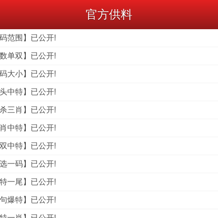
官方供料
特码范围】已公开!
合数单双】已公开!
特码大小】已公开!
三头中特】已公开!
绝杀三肖】已公开!
四肖中特】已公开!
单双中特】已公开!
七选一码】已公开!
平特一尾】已公开!
一句爆特】已公开!
平特一肖】已公开!