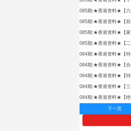
085期:★香港资料★【
085期:★香港资料★【
085期:★香港资料★【
085期:★香港资料★【
084期:★香港资料★【
084期:★香港资料★【
084期:★香港资料★【
084期:★香港资料★【
084期:★香港资料★【
下一页