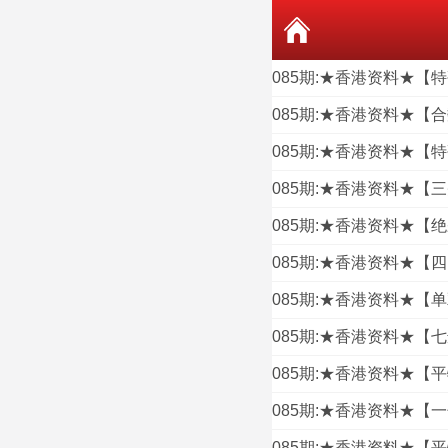
085期:★香港资料★【
085期:★香港资料★【
085期:★香港资料★【
085期:★香港资料★【
085期:★香港资料★【
085期:★香港资料★【
085期:★香港资料★【
085期:★香港资料★【
085期:★香港资料★【
085期:★香港资料★【
085期:★香港资料★【