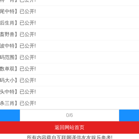
六尾中特】已公开!
前后生肖】已公开!
家畜野兽】已公开!
二波中特】已公开!
特码范围】已公开!
合数单双】已公开!
特码大小】已公开!
三头中特】已公开!
绝杀三肖】已公开!
0/6
返回网站首页
所有内容载自互联网谨供友友娱乐参考!