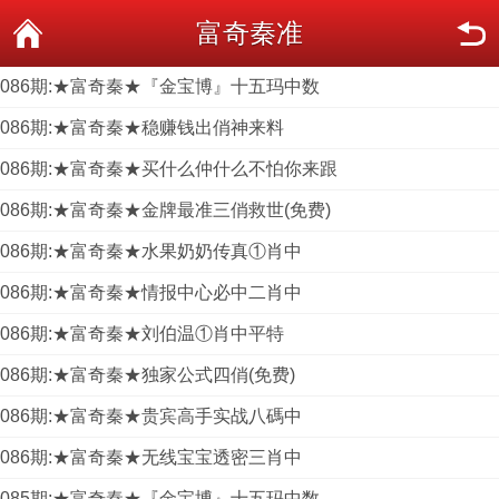
富奇秦准
086期:★富奇秦★『金宝博』十五玛中数
086期:★富奇秦★稳赚钱出俏神来料
086期:★富奇秦★买什么仲什么不怕你来跟
086期:★富奇秦★金牌最准三俏救世(免费)
086期:★富奇秦★水果奶奶传真①肖中
086期:★富奇秦★情报中心必中二肖中
086期:★富奇秦★刘伯温①肖中平特
086期:★富奇秦★独家公式四俏(免费)
086期:★富奇秦★贵宾高手实战八碼中
086期:★富奇秦★无线宝宝透密三肖中
085期:★富奇秦★『金宝博』十五玛中数