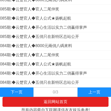
085期:◆云楚官人◆官人二尾仲奖
085期:◆云楚官人◆官人公式★扬帆起航
085期:◆云楚官人◆开心生活以实力二俏赢得掌声
085期:◆云楚官人◆五俏只在新特区总站公开
084期:◆云楚官人◆8000元兩俏八碼來料
084期:◆云楚官人◆官人二尾仲奖
084期:◆云楚官人◆官人公式★扬帆起航
084期:◆云楚官人◆开心生活以实力二俏赢得掌声
084期:◆云楚官人◆五俏只在新特区总站公开
下一页
0/3
上一页
返回网站首页
所有内容载自互联网谨供友友娱乐参考!