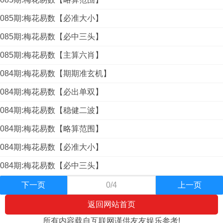
085期:梅花易数【必准大小】
085期:梅花易数【必中三头】
085期:梅花易数【主算六肖】
084期:梅花易数【期期准玄机】
084期:梅花易数【必出单双】
084期:梅花易数【稳健二波】
084期:梅花易数【略算范围】
084期:梅花易数【必准大小】
084期:梅花易数【必中三头】
下一页
0/4
上一页
返回网站首页
所有内容载自互联网谨供友友娱乐参考!