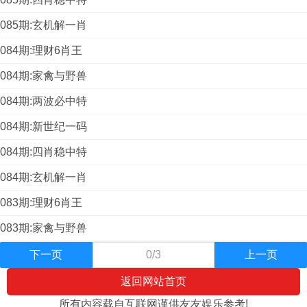
085期:玄机解一肖
084期:理财6肖王
084期:家禽与野兽
084期:两波必中特
084期:新世纪一码
084期:四肖稳中特
084期:玄机解一肖
083期:理财6肖王
083期:家禽与野兽
下一页
0/3
上一页
返回网站首页
所有内容载自互联网谨供友友娱乐参考!