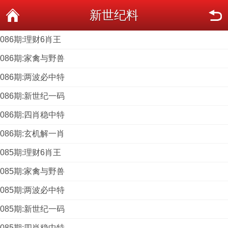
新世纪料
086期:理财6肖王
086期:家禽与野兽
086期:两波必中特
086期:新世纪一码
086期:四肖稳中特
086期:玄机解一肖
085期:理财6肖王
085期:家禽与野兽
085期:两波必中特
085期:新世纪一码
085期:四肖稳中特