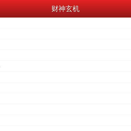
财神玄机
码
肖
1