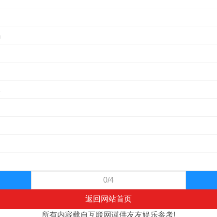
码
肖
1
0/4
返回网站首页
所有内容载自互联网谨供友友娱乐参考!