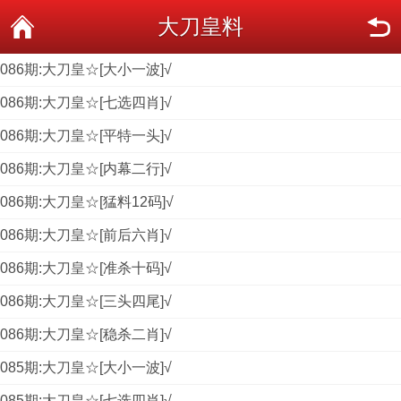
大刀皇料
086期:大刀皇☆[大小一波]√
086期:大刀皇☆[七选四肖]√
086期:大刀皇☆[平特一头]√
086期:大刀皇☆[内幕二行]√
086期:大刀皇☆[猛料12码]√
086期:大刀皇☆[前后六肖]√
086期:大刀皇☆[准杀十码]√
086期:大刀皇☆[三头四尾]√
086期:大刀皇☆[稳杀二肖]√
085期:大刀皇☆[大小一波]√
085期:大刀皇☆[七选四肖]√