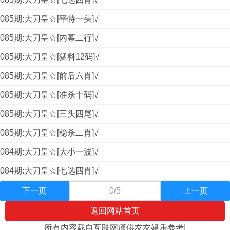
085期:大刀皇☆[平特一头]√
085期:大刀皇☆[内幕二行]√
085期:大刀皇☆[猛料12码]√
085期:大刀皇☆[前后六肖]√
085期:大刀皇☆[准杀十码]√
085期:大刀皇☆[三头四尾]√
085期:大刀皇☆[稳杀二肖]√
084期:大刀皇☆[大小一波]√
084期:大刀皇☆[七选四肖]√
下一页
0/5
上一页
返回网站首页
所有内容载自互联网谨供友友娱乐参考!