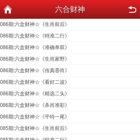
六合财神
086期:六盒财神☆《生肖前后》
086期:六盒财神☆《特准二行》
086期:六盒财神☆《准确单双》
086期:六盒财神☆《生肖家野》
086期:六盒财神☆《传真⑧肖》
086期:六盒财神☆《看好二波》
086期:六盒财神☆《精选二头》
086期:六盒财神☆《杀肖准彩》
086期:六盒财神☆《平特一尾》
085期:六盒财神☆《生肖前后》
085期:六盒财神☆《特准二行》