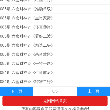
085期:六盒财神☆《准确单双》
085期:六盒财神☆《生肖家野》
085期:六盒财神☆《传真⑧肖》
085期:六盒财神☆《看好二波》
085期:六盒财神☆《精选二头》
085期:六盒财神☆《杀肖准彩》
085期:六盒财神☆《平特一尾》
084期:六盒财神☆《生肖前后》
084期:六盒财神☆《特准二行》
下一页
0/5
上一页
返回网站首页
所有内容载自互联网谨供友友娱乐参考!