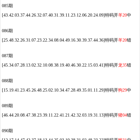
085期
卍18码中特卐
[43.42.03.37.44.26.32.07.40.31.39.11.23.12.06.20.24.09]特码开
羊20
中
086期
卍18码中特卐
[25.48.32.26.31.07.23.22.34.08.04.49.16.30.39.37.44.36]特码开
羊20
错
087期
卍18码中特卐
[45.34.07.28.13.02.32.10.08.38.19.40.46.30.22.15.03.41]特码开
龙35
错
088期
卍18码中特卐
[15.19.41.23.45.26.48.25.02.10.34.47.28.49.35.01.11.29]特码开
狗29
中
089期
卍18码中特卐
[46.44.20.08.47.38.23.39.11.22.41.21.42.32.03.19.31.13]特码开
猪04
错
090期
卍18码中特卐