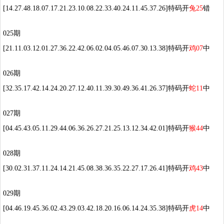
[14.27.48.18.07.17.21.23.10.08.22.33.40.24.11.45.37.26]特码开
兔25
错
025期
卍18码中特卐
[21.11.03.12.01.27.36.22.42.06.02.04.05.46.07.30.13.38]特码开
鸡07
中
026期
卍18码中特卐
[32.35.17.42.14.24.20.27.12.40.11.39.30.49.36.41.26.37]特码开
蛇11
中
027期
卍18码中特卐
[04.45.43.05.11.29.44.06.36.26.27.21.25.13.12.34.42.01]特码开
猴44
中
028期
卍18码中特卐
[30.02.31.37.11.24.14.21.45.08.38.36.35.22.27.17.26.41]特码开
鸡43
中
029期
卍18码中特卐
[04.46.19.45.36.02.43.29.03.42.18.20.16.06.14.24.35.38]特码开
虎14
中