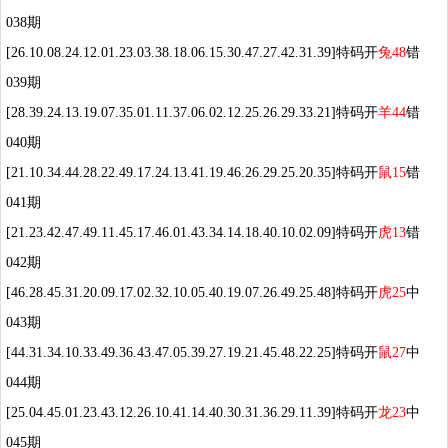
038期
卍18码中特卐
[26.10.08.24.12.01.23.03.38.18.06.15.30.47.27.42.31.39]特码开
兔48
错
039期
卍18码中特卐
[28.39.24.13.19.07.35.01.11.37.06.02.12.25.26.29.33.21]特码开
羊44
错
040期
卍18码中特卐
[21.10.34.44.28.22.49.17.24.13.41.19.46.26.29.25.20.35]特码开
鼠15
错
041期
卍18码中特卐
[21.23.42.47.49.11.45.17.46.01.43.34.14.18.40.10.02.09]特码开
虎13
错
042期
卍18码中特卐
[46.28.45.31.20.09.17.02.32.10.05.40.19.07.26.49.25.48]特码开
虎25
中
043期
卍18码中特卐
[44.31.34.10.33.49.36.43.47.05.39.27.19.21.45.48.22.25]特码开
鼠27
中
044期
卍18码中特卐
[25.04.45.01.23.43.12.26.10.41.14.40.30.31.36.29.11.39]特码开
龙23
中
045期
卍18码中特卐