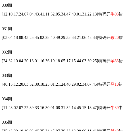
030期
卍18码中特卐
[12.10.17.24.07.04.43.41.11.32.05.34.47.40.01.31.22.13]特码开
牛03
错
031期
卍18码中特卐
[03.04.18.08.43.25.45.02.28.40.49.29.35.38.21.06.48.33]特码开
猴20
错
032期
卍18码中特卐
[24.32.10.04.20.13.01.16.36.19.18.05.17.15.44.03.39.25]特码开
羊33
错
033期
卍18码中特卐
[46.15.12.20.03.32.30.18.25.01.21.24.40.29.02.34.07.45]特码开
马10
错
034期
卍18码中特卐
[11.23.02.07.22.39.33.16.30.01.08.31.32.14.45.15.18.47]特码开
牛39
中
035期
卍18码中特卐