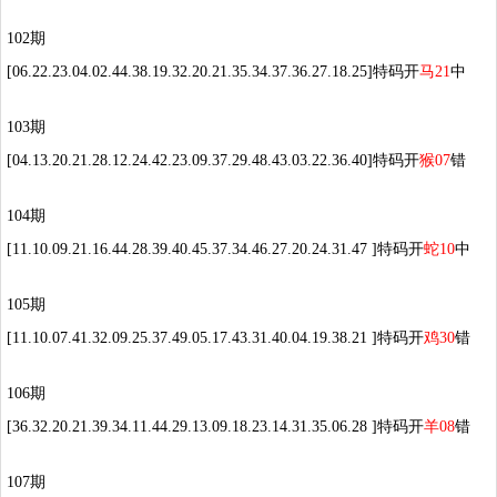
102期
卍18码中特卐
[06.22.23.04.02.44.38.19.32.20.21.35.34.37.36.27.18.25]特码开
马21
中
103期
卍18码中特卐
[04.13.20.21.28.12.24.42.23.09.37.29.48.43.03.22.36.40]特码开
猴07
错
104期
卍18码中特卐
[11.10.09.21.16.44.28.39.40.45.37.34.46.27.20.24.31.47 ]特码开
蛇10
中
105期
卍18码中特卐
[11.10.07.41.32.09.25.37.49.05.17.43.31.40.04.19.38.21 ]特码开
鸡30
错
106期
卍18码中特卐
[36.32.20.21.39.34.11.44.29.13.09.18.23.14.31.35.06.28 ]特码开
羊08
错
107期
卍18码中特卐