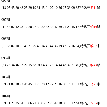
096期
卍18码中特卐
[13.05.45.20.48.25.29.19.31.15.01.07.10.36.27.33.09.35]特码开
龙11
错
097期
卍18码中特卐
[11.43.07.42.23.12.28.27.30.20.32.38.47.39.01.25.45.17]特码开
蛇10
错
098期
卍18码中特卐
[01.33.07.18.05.45.31.29.40.14.41.44.36.19.47.12.16.04]特码开
猴07
中
099期
卍18码中特卐
[33.23.34.46.03.26.15.38.01.04.41.28.14.44.48.37.21.40]特码开
猴43
错
100期
卍18码中特卐
[39.21.02.10.22.48.45.37.20.38.12.27.24.46.40.16.11.01]特码开
马21
中
101期
卍18码中特卐
[09.11.24.25.34.17.06.21.08.05.32.20.42.18.10.13.12.44]特码开
狗05
中