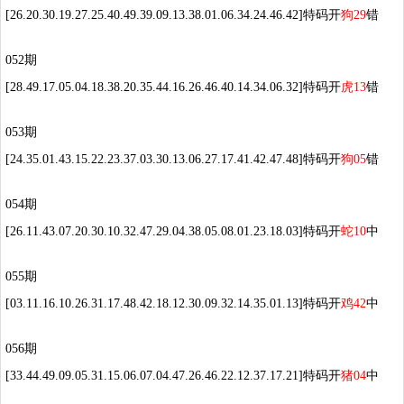
[26.20.30.19.27.25.40.49.39.09.13.38.01.06.34.24.46.42]特码开
狗29
错
052期
卍18码中特卐
[28.49.17.05.04.18.38.20.35.44.16.26.46.40.14.34.06.32]特码开
虎13
错
053期
卍18码中特卐
[24.35.01.43.15.22.23.37.03.30.13.06.27.17.41.42.47.48]特码开
狗05
错
054期
卍18码中特卐
[26.11.43.07.20.30.10.32.47.29.04.38.05.08.01.23.18.03]特码开
蛇10
中
055期
卍18码中特卐
[03.11.16.10.26.31.17.48.42.18.12.30.09.32.14.35.01.13]特码开
鸡42
中
056期
卍18码中特卐
[33.44.49.09.05.31.15.06.07.04.47.26.46.22.12.37.17.21]特码开
猪04
中