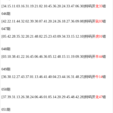
[34.15.11.03.16.31.19.21.02.10.45.36.20.24.33.47.06.30]特码开
龙35
错
046期
卍18码中特卐
[42.22.11.44.32.02.39.30.07.41.20.24.26.18.27.36.09.08]特码开
鼠03
错
047期
卍18码中特卐
[05.42.28.35.32.20.21.48.02.25.23.43.09.34.33.15.12.10]特码开
虎01
错
048期
卍18码中特卐
[03.10.38.41.22.16.45.06.46.36.05.12.48.15.11.19.09.30]特码开
羊44
错
049期
卍18码中特卐
[36.30.12.27.43.37.01.13.46.41.40.04.23.44.16.31.48.25]特码开
牛14
错
050期
卍18码中特卐
[37.39.31.13.26.38.24.06.46.01.05.14.20.29.45.48.42.28]特码开
龙47
错
051期
卍18码中特卐