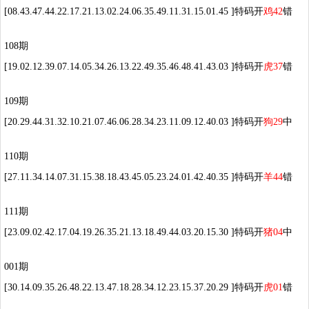
[08.43.47.44.22.17.21.13.02.24.06.35.49.11.31.15.01.45 ]特码开
鸡42
错
108期
卍18码中特卐
[19.02.12.39.07.14.05.34.26.13.22.49.35.46.48.41.43.03 ]特码开
虎37
错
109期
卍18码中特卐
[20.29.44.31.32.10.21.07.46.06.28.34.23.11.09.12.40.03 ]特码开
狗29
中
110期
卍18码中特卐
[27.11.34.14.07.31.15.38.18.43.45.05.23.24.01.42.40.35 ]特码开
羊44
错
111期
卍18码中特卐
[23.09.02.42.17.04.19.26.35.21.13.18.49.44.03.20.15.30 ]特码开
猪04
中
001期
卍18码中特卐
[30.14.09.35.26.48.22.13.47.18.28.34.12.23.15.37.20.29 ]特码开
虎01
错