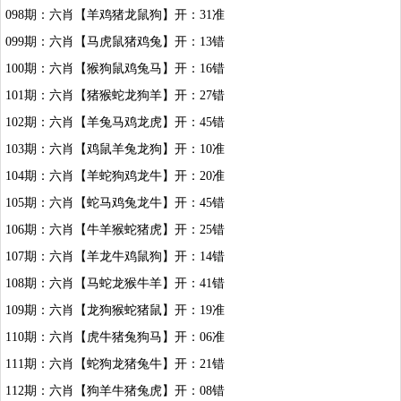
098期：六肖【羊鸡猪龙鼠狗】开：31准
099期：六肖【马虎鼠猪鸡兔】开：13错
100期：六肖【猴狗鼠鸡兔马】开：16错
101期：六肖【猪猴蛇龙狗羊】开：27错
102期：六肖【羊兔马鸡龙虎】开：45错
103期：六肖【鸡鼠羊兔龙狗】开：10准
104期：六肖【羊蛇狗鸡龙牛】开：20准
105期：六肖【蛇马鸡兔龙牛】开：45错
106期：六肖【牛羊猴蛇猪虎】开：25错
107期：六肖【羊龙牛鸡鼠狗】开：14错
108期：六肖【马蛇龙猴牛羊】开：41错
109期：六肖【龙狗猴蛇猪鼠】开：19准
110期：六肖【虎牛猪兔狗马】开：06准
111期：六肖【蛇狗龙猪兔牛】开：21错
112期：六肖【狗羊牛猪兔虎】开：08错