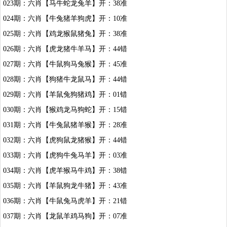
023期：六肖【马牛蛇龙兔羊】开：38准
024期：六肖【牛兔猪羊狗虎】开：10准
025期：六肖【鸡龙猴鼠猪兔】开：38准
026期：六肖【虎龙猪牛羊马】开：44错
027期：六肖【牛鼠狗马兔猴】开：45准
028期：六肖【狗猪牛龙鼠马】开：44错
029期：六肖【羊鼠兔狗猪鸡】开：01错
030期：六肖【猴鸡龙马狗蛇】开：15错
031期：六肖【牛兔鼠猪羊猴】开：28准
032期：六肖【虎狗鼠龙猪猴】开：44错
033期：六肖【虎狗牛兔马羊】开：03准
034期：六肖【虎羊猴马牛鸡】开：38错
035期：六肖【羊鼠狗龙牛猪】开：43准
036期：六肖【牛鼠兔马虎羊】开：21错
037期：六肖【龙鼠羊鸡马狗】开：07准