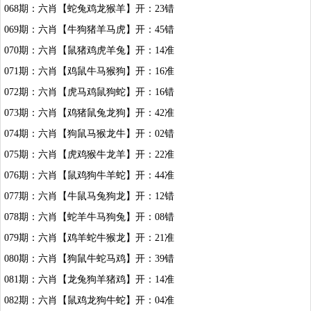
068期：六肖【蛇兔鸡龙猴羊】开：23错
069期：六肖【牛狗猪羊马虎】开：45错
070期：六肖【鼠猪鸡虎羊兔】开：14准
071期：六肖【鸡鼠牛马猴狗】开：16准
072期：六肖【虎马鸡鼠狗蛇】开：16错
073期：六肖【鸡猪鼠兔龙狗】开：42准
074期：六肖【狗鼠马猴龙牛】开：02错
075期：六肖【虎鸡猴牛龙羊】开：22准
076期：六肖【鼠鸡狗牛羊蛇】开：44准
077期：六肖【牛鼠马兔狗龙】开：12错
078期：六肖【蛇羊牛马狗兔】开：08错
079期：六肖【鸡羊蛇牛猴龙】开：21准
080期：六肖【狗鼠牛蛇马鸡】开：39错
081期：六肖【龙兔狗羊猪鸡】开：14准
082期：六肖【鼠鸡龙狗牛蛇】开：04准