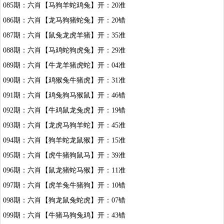
085期：六肖【马狗羊蛇鸡兔】开：20准
086期：六肖【龙马狗猪蛇兔】开：20错
087期：六肖【鼠兔龙虎羊猪】开：35准
088期：六肖【马鸡蛇狗虎兔】开：29准
089期：六肖【牛龙羊猪虎蛇】开：04准
090期：六肖【鸡猴兔牛猪虎】开：31准
091期：六肖【鸡兔狗马猴鼠】开：46错
092期：六肖【牛鸡鼠龙兔虎】开：19错
093期：六肖【龙虎马狗羊蛇】开：45准
094期：六肖【狗羊蛇龙鼠猴】开：15准
095期：六肖【虎牛猪狗鼠马】开：39准
096期：六肖【鼠龙猪蛇马猴】开：11准
097期：六肖【虎羊兔牛猪狗】开：10错
098期：六肖【狗龙鼠兔蛇虎】开：07错
099期：六肖【牛猪马狗兔鸡】开：43错