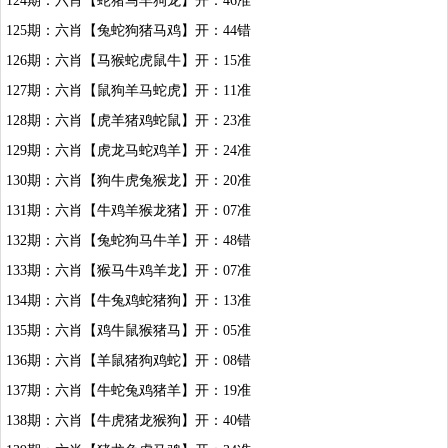
124期：六肖【蛇猪马羊狗龙】开：46准
125期：六肖【兔蛇狗猪马鸡】开：44错
126期：六肖【马猴蛇虎鼠牛】开：15准
127期：六肖【鼠狗羊马蛇虎】开：11准
128期：六肖【虎羊猪鸡蛇鼠】开：23准
129期：六肖【虎龙马蛇鸡羊】开：24准
130期：六肖【狗牛虎兔猴龙】开：20准
131期：六肖【牛鸡羊猴龙猪】开：07准
132期：六肖【兔蛇狗马牛羊】开：48错
133期：六肖【猴马牛鸡羊龙】开：07准
134期：六肖【牛兔鸡蛇猪狗】开：13准
135期：六肖【鸡牛鼠猴猪马】开：05准
136期：六肖【羊鼠猪狗鸡蛇】开：08错
137期：六肖【牛蛇兔鸡猪羊】开：19准
138期：六肖【牛虎猪龙猴狗】开：40错