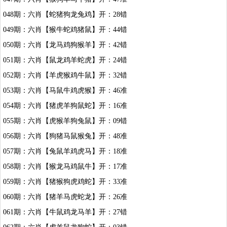
048期：六肖【蛇猪狗龙兔鸡】开：28错
049期：六肖【猴牛蛇鸡猪鼠】开：44错
050期：六肖【龙马鸡狗猴羊】开：42错
051期：六肖【鼠龙鸡羊蛇虎】开：24错
052期：六肖【羊虎猴鸡牛鼠】开：32错
053期：六肖【马鼠牛鸡虎猴】开：46准
054期：六肖【猪虎羊狗鼠蛇】开：16准
055期：六肖【虎猴羊狗兔鼠】开：09错
056期：六肖【狗猪马鼠猴兔】开：48准
057期：六肖【兔鼠羊鸡虎马】开：18准
058期：六肖【猴龙马鸡鼠牛】开：17准
059期：六肖【猪猴狗虎鸡蛇】开：33准
060期：六肖【猪羊马虎蛇龙】开：26准
061期：六肖【牛鼠鸡龙马羊】开：27错