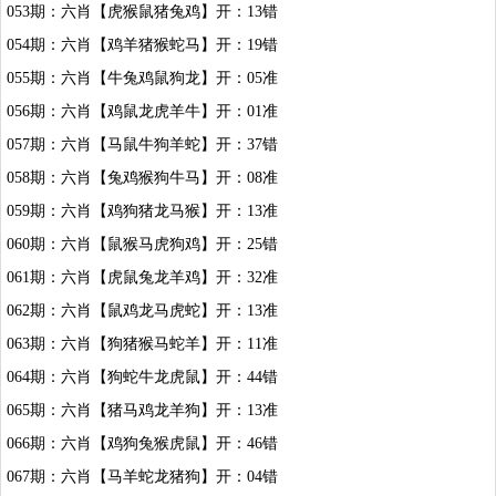
053期：六肖【虎猴鼠猪兔鸡】开：13错
054期：六肖【鸡羊猪猴蛇马】开：19错
055期：六肖【牛兔鸡鼠狗龙】开：05准
056期：六肖【鸡鼠龙虎羊牛】开：01准
057期：六肖【马鼠牛狗羊蛇】开：37错
058期：六肖【兔鸡猴狗牛马】开：08准
059期：六肖【鸡狗猪龙马猴】开：13准
060期：六肖【鼠猴马虎狗鸡】开：25错
061期：六肖【虎鼠兔龙羊鸡】开：32准
062期：六肖【鼠鸡龙马虎蛇】开：13准
063期：六肖【狗猪猴马蛇羊】开：11准
064期：六肖【狗蛇牛龙虎鼠】开：44错
065期：六肖【猪马鸡龙羊狗】开：13准
066期：六肖【鸡狗兔猴虎鼠】开：46错
067期：六肖【马羊蛇龙猪狗】开：04错