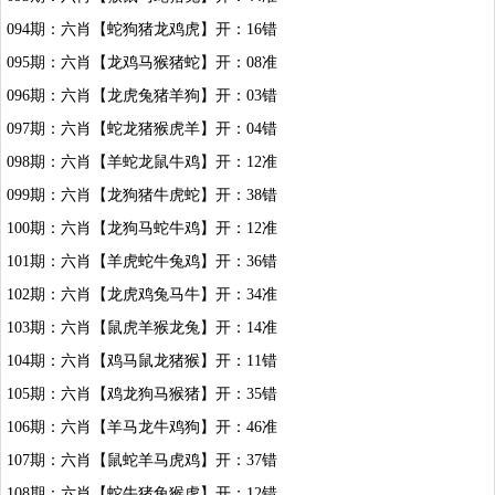
094期：六肖【蛇狗猪龙鸡虎】开：16错
095期：六肖【龙鸡马猴猪蛇】开：08准
096期：六肖【龙虎兔猪羊狗】开：03错
097期：六肖【蛇龙猪猴虎羊】开：04错
098期：六肖【羊蛇龙鼠牛鸡】开：12准
099期：六肖【龙狗猪牛虎蛇】开：38错
100期：六肖【龙狗马蛇牛鸡】开：12准
101期：六肖【羊虎蛇牛兔鸡】开：36错
102期：六肖【龙虎鸡兔马牛】开：34准
103期：六肖【鼠虎羊猴龙兔】开：14准
104期：六肖【鸡马鼠龙猪猴】开：11错
105期：六肖【鸡龙狗马猴猪】开：35错
106期：六肖【羊马龙牛鸡狗】开：46准
107期：六肖【鼠蛇羊马虎鸡】开：37错
108期：六肖【蛇牛猪兔猴虎】开：12错