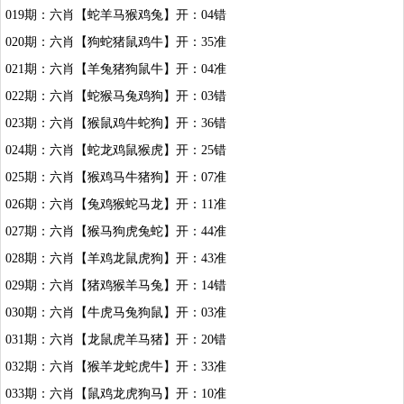
019期：六肖【蛇羊马猴鸡兔】开：04错
020期：六肖【狗蛇猪鼠鸡牛】开：35准
021期：六肖【羊兔猪狗鼠牛】开：04准
022期：六肖【蛇猴马兔鸡狗】开：03错
023期：六肖【猴鼠鸡牛蛇狗】开：36错
024期：六肖【蛇龙鸡鼠猴虎】开：25错
025期：六肖【猴鸡马牛猪狗】开：07准
026期：六肖【兔鸡猴蛇马龙】开：11准
027期：六肖【猴马狗虎兔蛇】开：44准
028期：六肖【羊鸡龙鼠虎狗】开：43准
029期：六肖【猪鸡猴羊马兔】开：14错
030期：六肖【牛虎马兔狗鼠】开：03准
031期：六肖【龙鼠虎羊马猪】开：20错
032期：六肖【猴羊龙蛇虎牛】开：33准
033期：六肖【鼠鸡龙虎狗马】开：10准