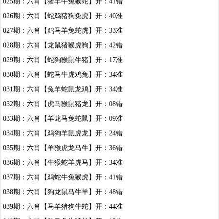
025期：六肖【猪羊牛兔猴蛇】开：41错
026期：六肖【蛇鸡猪狗兔虎】开：40准
027期：六肖【鸡马羊兔蛇虎】开：33准
028期：六肖【龙鼠猪猴虎狗】开：42错
029期：六肖【蛇狗猴鼠牛猪】开：17准
030期：六肖【蛇马牛虎鸡兔】开：34准
031期：六肖【兔羊蛇鼠龙鸡】开：34准
032期：六肖【虎马猴鼠猪龙】开：08错
033期：六肖【羊龙马兔蛇鼠】开：09准
034期：六肖【鸡狗羊鼠虎龙】开：24错
035期：六肖【羊猴虎龙马牛】开：36错
036期：六肖【牛猴蛇羊虎马】开：34准
037期：六肖【鸡蛇牛兔猴虎】开：41错
038期：六肖【狗龙鼠马牛羊】开：48错
039期：六肖【马羊猪狗牛蛇】开：44准