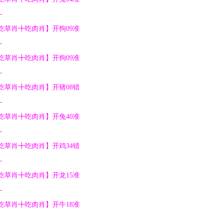
-
吃草
肖
╋
吃肉
肖】开狗09准
-
吃草
肖
╋
吃肉
肖】开狗09准
-
吃草
肖
╋
吃肉
肖】开猪08错
-
吃草
肖
╋
吃肉
肖】开兔40准
-
吃草
肖
╋
吃肉
肖】开鸡34错
-
吃草
肖
╋
吃肉
肖】开龙15准
-
吃草
肖
╋
吃肉
肖】开牛18准