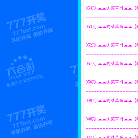
054期:☁☁肉菜草肖☁☁【
----------------------------------
053期:☁☁肉菜草肖☁☁【
----------------------------------
052期:☁☁肉菜草肖☁☁【
----------------------------------
051期:☁☁肉菜草肖☁☁【
----------------------------------
050期:☁☁肉菜草肖☁☁【
----------------------------------
049期:☁☁肉菜草肖☁☁【
----------------------------------
048期:☁☁肉菜草肖☁☁【
----------------------------------
047期:☁☁肉菜草肖☁☁【