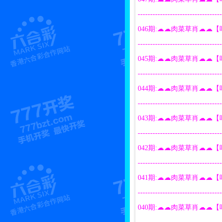
----------------------------------
046期:☁☁肉菜草肖☁☁【
----------------------------------
045期:☁☁肉菜草肖☁☁【
----------------------------------
044期:☁☁肉菜草肖☁☁【
----------------------------------
043期:☁☁肉菜草肖☁☁【
----------------------------------
042期:☁☁肉菜草肖☁☁【
----------------------------------
041期:☁☁肉菜草肖☁☁【
----------------------------------
040期:☁☁肉菜草肖☁☁【