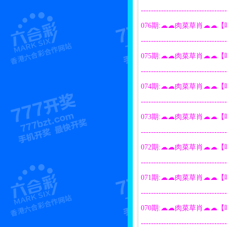
----------------------------------
076期:☁☁肉菜草肖☁☁【
----------------------------------
075期:☁☁肉菜草肖☁☁【
----------------------------------
074期:☁☁肉菜草肖☁☁【
----------------------------------
073期:☁☁肉菜草肖☁☁【
----------------------------------
072期:☁☁肉菜草肖☁☁【
----------------------------------
071期:☁☁肉菜草肖☁☁【
----------------------------------
070期:☁☁肉菜草肖☁☁【
----------------------------------