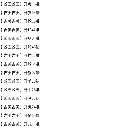
【 凶丑凶丑】开虎13准
【 吉美吉美】开狗05错
【 吉美吉美】开蛇10准
【 吉美吉美】开鸡42准
【 凶丑凶丑】开猪04准
【 凶丑凶丑】开蛇46错
【 吉美吉美】开蛇22准
【 吉美吉美】开蛇34准
【 吉美吉美】开猴07错
【 凶丑凶丑】开羊20错
【 凶丑凶丑】开牛26准
【 凶丑凶丑】开马33错
【 吉美吉美】开兔24准
【 吉美吉美】开鼠03错
【 吉美吉美】开龙11准