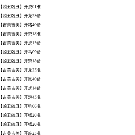
肖【凶丑凶丑】开虎01准
肖【凶丑凶丑】开龙23错
肖【吉美吉美】开猪40错
肖【吉美吉美】开鸡18准
肖【吉美吉美】开虎13错
肖【凶丑凶丑】开马09错
肖【凶丑凶丑】开鸡18错
肖【吉美吉美】开龙23准
肖【吉美吉美】开鼠40错
肖【吉美吉美】开虎14错
肖【吉美吉美】开鸡43准
肖【凶丑凶丑】开狗06准
肖【凶丑凶丑】开猴20准
肖【凶丑凶丑】开猴20准
肖【吉美吉美】开蛇23准