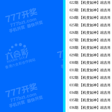
022期:【机变如神】凶吉肖
023期:【机变如神】凶吉肖
024期:【机变如神】凶吉肖
025期:【机变如神】凶吉肖
026期:【机变如神】凶吉肖
027期:【机变如神】凶吉肖
028期:【机变如神】凶吉肖
029期:【机变如神】凶吉肖
030期:【机变如神】凶吉肖
031期:【机变如神】凶吉肖
032期:【机变如神】凶吉肖
033期:【机变如神】凶吉肖
034期:【机变如神】凶吉肖
035期:【机变如神】凶吉肖
036期:【机变如神】凶吉肖