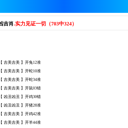
凶吉肖
.实力见证一切（703中324）
【 吉美吉美 】开兔12准
【 吉美吉美 】开蛇10准
【 吉美吉美 】开蛇34准
【 吉美吉美 】开鼠03错
【 凶丑凶丑 】开鸡30错
【 凶丑凶丑 】开猪28准
【 吉美吉美 】开鸡42准
【 吉美吉美 】开羊44准