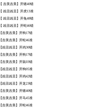
【 吉美吉美】开猪40错
【 凶丑凶丑】开虎13准
【 凶丑凶丑】开兔48错
【 凶丑凶丑】开蛇46错
肖【吉美吉美】开狗17错
肖【吉美吉美】开蛇46准
肖【凶丑凶丑】开鸡30错
肖【吉美吉美】开狗17错
肖【吉美吉美】开鼠03错
肖【凶丑凶丑】开狗05准
肖【凶丑凶丑】开鸡42错
肖【凶丑凶丑】开龙23错
肖【吉美吉美】开猪40错
肖【吉美吉美】开马45准
肖【吉美吉美】开蛇46准