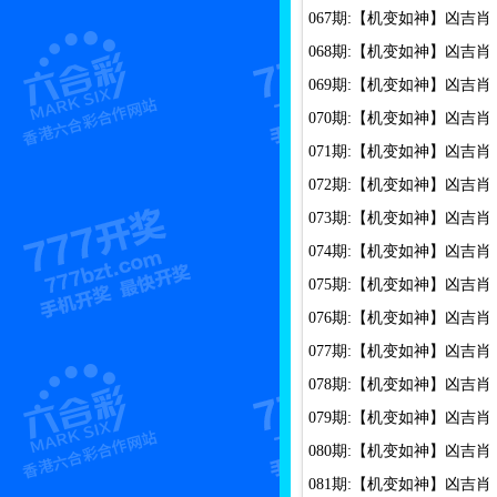
067期:【机变如神】凶吉肖
068期:【机变如神】凶吉肖
069期:【机变如神】凶吉肖
070期:【机变如神】凶吉肖
071期:【机变如神】凶吉
072期:【机变如神】凶吉
073期:【机变如神】凶吉
074期:【机变如神】凶吉
075期:【机变如神】凶吉
076期:【机变如神】凶吉
077期:【机变如神】凶吉
078期:【机变如神】凶吉
079期:【机变如神】凶吉
080期:【机变如神】凶吉
081期:【机变如神】凶吉