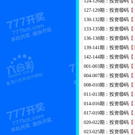
124-126期：投资⑩码
【
127-129期：投资⑩码
【
130-132期：投资⑩码
【
133-135期：投资⑩码
【
136-138期：投资⑩码
【
139-141期：投资⑩码
【
142-144期：投资⑩码
【
001-003期：投资⑩码
【
004-007期：投资⑩码
【
008-010期：投资⑩码
【
011-013期：投资⑩码
【
014-016期：投资⑩码
【
017-019期：投资⑩码
【
020-022期：投资⑩码
【
023-025期：投资⑩码
【