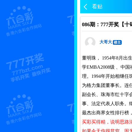
看贴
086期：777开奖【
大哥大
楼主
董明珠， 1954年8
学EMBA2008级 、
理。1994年开始相继
为格力集团董事长。连
副会长、珠海市红十字会
事、法定代表人职务。继
最杰出商界女性排行榜
买彩买得精，说明思路
如果今天你很贫穷，因