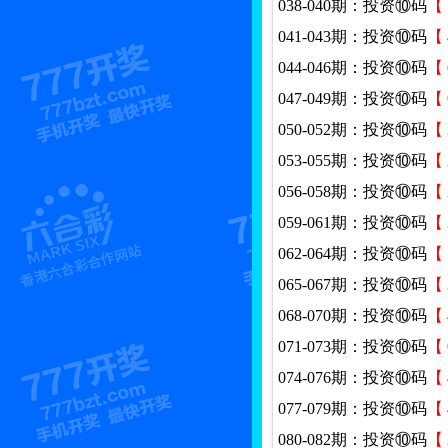
038-040期：投资⑩码
【
041-043期：投资⑩码
【
044-046期：投资⑩码
【
047-049期：投资⑩码
【
050-052期：投资⑩码
【
053-055期：投资⑩码
【
056-058期：投资⑩码
【
059-061期：投资⑩码
【
062-064期：投资⑩码
【
065-067期：投资⑩码
【
068-070期：投资⑩码
【
071-073期：投资⑩码
【
074-076期：投资⑩码
【
077-079期：投资⑩码
【
080-082期：投资⑩码
【