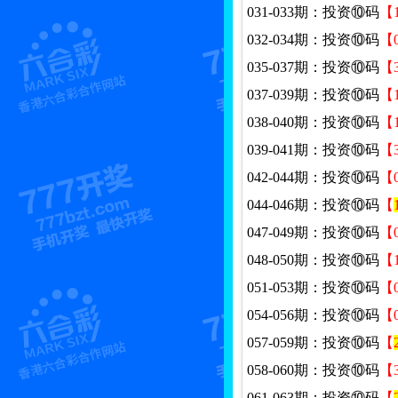
031-033期：投资⑩码
【1
032-034期：投资⑩码
【0
035-037期：投资⑩码
【3
037-039期：投资⑩码
【1
038-040期：投资⑩码
【1
039-041期：投资⑩码
【3
042-044期：投资⑩码
【0
044-046期：投资⑩码
【
047-049期：投资⑩码
【0
048-050期：投资⑩码
【1
051-053期：投资⑩码
【0
054-056期：投资⑩码
【0
057-059期：投资⑩码
【
058-060期：投资⑩码
【3
061-063期：投资⑩码
【