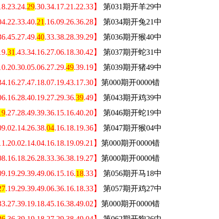
8.23.24.
29
.30.34.17.21.22.33】
第031期开羊29中
4.22.33.40.
21
.16.09.26.36.28】
第034期开兔21中
6.45.27.49.
40
.33.38.28.39.29】
第036期开猴40中
9.
31
.43.34.16.27.06.18.30.42】
第037期开蛇31中
0.20.30.05.06.27.29.
49
.39.19】
第039期开猪49中
4.16.27.47.18.07.19.43.17.30】
第000期开0000错
6.16.28.40.19.27.29.36.
39
.49】
第043期开鸡39中
19
.27.28.49.39.36.15.16.40.20】
第046期开蛇19中
9.02.14.26.38.
04
.16.18.19.36】
第047期开猴04中
1.20.02.14.04.16.18.19.09.21】
第000期开0000错
8.16.18.26.28.33.36.38.19.27】
第000期开0000错
9.19.29.39.49.06.15.16.
18
.33】
第056期开马18中
27
.19.29.39.49.06.36.16.18.33】
第057期开鸡27中
3.27.39.19.18.45.16.38.49.02】
第000期开0000错
26
.36.39.19.18.27.29.38.49.04】
第062期开狗26中