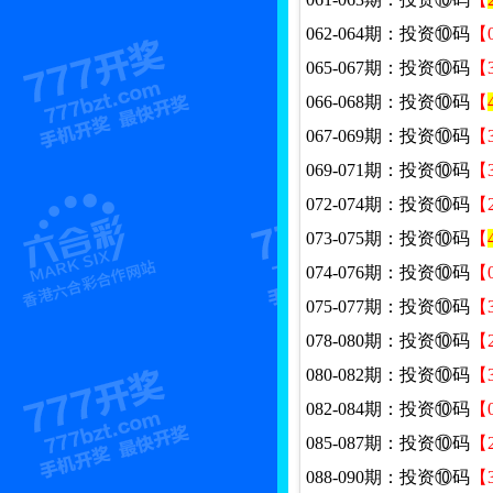
062-064期：投资⑩码
【0
065-067期：投资⑩码
【3
066-068期：投资⑩码
【
067-069期：投资⑩码
【3
069-071期：投资⑩码
【3
072-074期：投资⑩码
【2
073-075期：投资⑩码
【
074-076期：投资⑩码
【0
075-077期：投资⑩码
【3
078-080期：投资⑩码
【25
080-082期：投资⑩码
【3
082-084期：投资⑩码
【0
085-087期：投资⑩码
【2
088-090期：投资⑩码
【3