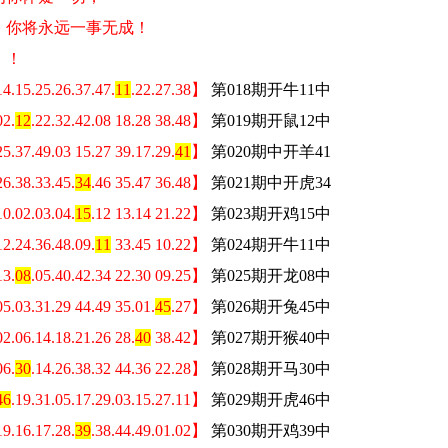
，你将永远一事无成！
！！
4.15.25.26.37.47.
11
.22.27.38】
第018期开牛11中
2.
12
.22.32.42.08 18.28 38.48】
第019期开鼠12中
.37.49.03 15.27 39.17.29.
41
】
第020期中开羊41
6.38.33.45.
34
.46 35.47 36.48】
第021期中开虎34
0.02.03.04.
15
.12 13.14 21.22】
第023期开鸡15中
2.24.36.48.09.
11
33.45 10.22】
第024期开牛11中
3.
08
.05.40.42.34 22.30 09.25】
第025期开龙08中
5.03.31.29 44.49 35.01.
45
.27】
第026期开兔45中
2.06.14.18.21.26 28.
40
38.42】
第027期开猴40中
6.
30
.14.26.38.32 44.36 22.28】
第028期开马30中
46
.19.31.05.17.29.03.15.27.11】
第029期开虎46中
9.16.17.28.
39
.38.44.49.01.02】
第030期开鸡39中