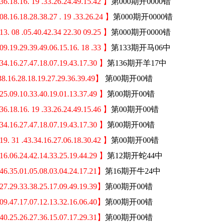
36.18.16
.
19
.
33.26.24.49.15.42
】
第000期开0000错
08.16.18.28.38.27
.
19
.
33.26.24
】
第000期开0000错
13.
08
.05.40.42.34 22.30 09.25
】
第000期开0000错
09.19.29.39.49.06.15.16.
18
.33
】
第133期开马06中
34.16.27.47.18.07.19.43.17.30
】
第136期开羊17中
38.16.28.18.19.27.29.36.39.49
】
第00期开00错
25.09.10.33.40.19.01.13.37.49
】
第00期开00错
36.18.16.
19
.33.26.24.49.15.46
】
第00期开00错
34.16.27.47.18.07.19.43.17.30
】
第00期开00错
19.
31
.43.34.16.27.06.18.30.42
】
第00期开00错
16.06.24.42.14.33.25.19.44.29
】
第12期开蛇44中
46.35.01.05.08.03.04.24.17.21】
第16期开牛24中
27.29.33.38.25.17.09.49.19.39】
第00期开00错
09.47.17.07.12.13.32.16.06.40】
第00期开00错
40.25.26.27.36.15.07.17.29.31】
第00期开00错