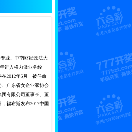
学专业、中南财经政法大
90年进入格力做业务经
2012年5月，被任命
委、广东省女企业家协会
力集团有限公司董事长、董
，福布斯发布2017中国