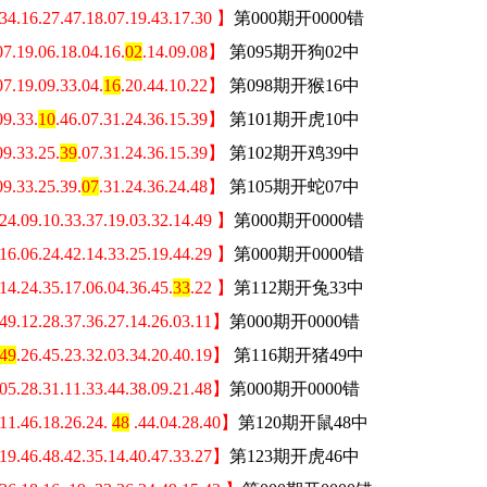
34.16.27.47.18.07.19.43.17.30
】
第000期开0000错
7.19.06.18.04.16.
02
.14.09.08】
第095期开狗02中
7.19.09.33.04.
16
.20.44.10.22】
第098期开猴16中
9.33.
10
.46.07.31.24.36.15.39】
第101期开虎10中
9.33.25.
39
.07.31.24.36.15.39】
第102期开鸡39中
9.33.25.39.
07
.31.24.36.24.48】
第105期开蛇07中
24.09.10.33.37.19.03.32.14.49
】
第000期开0000错
16.06.24.42.14.33.25.19.44.29
】
第000期开0000错
14.24.35.17.06.04.36.45.
33
.22
】
第112期开兔33中
49.12.28.37.36.27.14.26.03.11】
第000期开0000错
49
.26.45.23.32.03.34.20.40.19】
第116期开猪49中
05.28.31.11.33.44.38.09.21.48】
第000期开0000错
11.46.18.26.24.
48
.44.04.28.40】
第120期开鼠48中
19.46.48.42.35.14.40.47.33.27】
第123期开虎46中