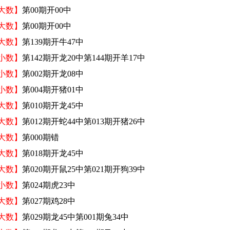
大数】
第00期开00中
大数】
第00期开00中
大数】
第139期开牛47中
小数】
第142期开龙20中第144期开羊17中
小数】
第002期开龙08中
小数】
第004期开猪01中
大数】
第010期开龙45中
大数】
第012期开蛇44中第013期开猪26中
大数】
第000期错
大数】
第018期开龙45中
大数】
第020期开鼠25中第021期开狗39中
小数】
第024期虎23中
大数】
第027期鸡28中
大数】
第029期龙45中第001期兔34中