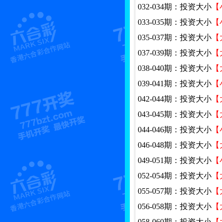
032-034期：投资大小
【
033-035期：投资大小
【
035-037期：投资大小
【
037-039期：投资大小
【
038-040期：投资大小
【
039-041期：投资大小
【
042-044期：投资大小
【
043-045期：投资大小
【
044-046期：投资大小
【
046-048期：投资大小
【
049-051期：投资大小
【
052-054期：投资大小
【
055-057期：投资大小
【
056-058期：投资大小
【
058-060期：投资大小
【