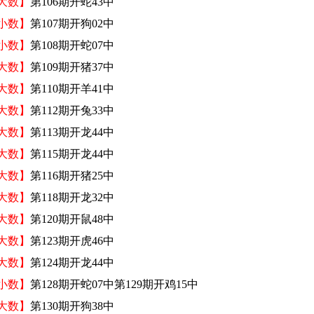
大数】
第106期开蛇43中
小数】
第107期开狗02中
小数】
第108期开蛇07中
大数】
第109期开猪37中
大数】
第110期开羊41中
大数】
第112期开兔33中
大数】
第113期开龙44中
大数】
第115期开龙44中
大数】
第116期开猪25中
大数】
第118期开龙32中
大数】
第120期开鼠48中
大数】
第123期开虎46中
大数】
第124期开龙44中
小数】
第128期开蛇07中第129期开鸡15中
大数】
第130期开狗38中