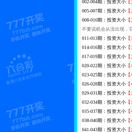
002-004期：投资大小
【
005-007期：投资大小
【
008-010期：投资大小
【
不要说机会从没出现，
011-013期：投资大小
【
014-016期：投资大小
【
017-019期：投资大小
【
020-022期：投资大小
【
023-025期：投资大小
【
026-028期：投资大小
【
029-031期：投资大小
【
032-034期：投资大小
【
035-037期：投资大小
【
038-040期：投资大小
【
041-043期：投资大小
【