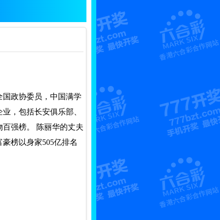
全国政协委员，中国满学
企业，包括长安俱乐部、
物百强榜。 陈丽华的丈夫
豪榜以身家505亿排名