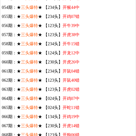
054期：★
三头爆特
★ 【234头】
开猴44中
055期：★
三头爆特
★ 【234头】
开鸡07错
056期：★
三头爆特
★ 【123头】
开牛39中
057期：★
三头爆特
★ 【123头】
开虎38中
058期：★
三头爆特
★ 【234头】
开牛15错
059期：★
三头爆特
★ 【124头】
开龙12中
060期：★
三头爆特
★ 【230头】
开虎26中
061期：★
三头爆特
★ 【234头】
开鼠04错
062期：★
三头爆特
★ 【123头】
开鼠40错
063期：★
三头爆特
★ 【123头】
开虎02错
064期：★
三头爆特
★ 【024头】
开鸡07中
065期：★
三头爆特
★ 【024头】
开蛇11错
066期：★
三头爆特
★ 【134头】
开鸡19中
067期：★
三头爆特
★ 【230头】
开虎14错
068期：★
三头爆特
★ 【123头】
开狗06错