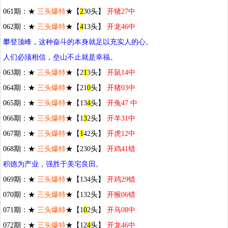
061期：★
三头爆特
★【
2
30
头
】
开猪27中
062期：★
三头爆特
★【
4
13
头
】
开龙46中
攀登顶峰，这种奋斗的本身就足以充实人的心。
人们必须相信，垒山不止就是幸福。
063期：★
三头爆特
★【2
1
3
头
】
开鼠14中
064期：★
三头爆特
★【21
0
头
】
开猪03中
065期：★
三头爆特
★【13
4
头
】
开兔47
中
066期：★
三头爆特
★【1
3
2
头
】
开羊31中
067期：★
三头爆特
★【
1
42
头
】
开虎12中
068期：★
三头爆特
★【230
头
】
开鸡41错
积德为产业，强胜于美宅良田。
069期：★
三头爆特
★【134
头
】
开鸡29错
070期：★
三头爆特
★【132
头
】
开猴06错
071期：★
三头爆特
★【1
0
2
头
】
开马08中
072期：★
三头爆特
★【12
4
头
】
开龙46中