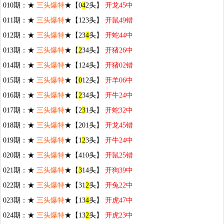
010期：★
三头爆特
★【0
4
2
头
】
开龙45中
011期：★
三头爆特
★【123
头
】
开鼠49错
012期：★
三头爆特
★【23
4
头
】
开蛇44中
013期：★
三头爆特
★【
2
34
头
】
开猪26中
014期：★
三头爆特
★【124
头
】
开猪02错
015期：★
三头爆特
★【
0
12
头
】
开羊06中
016期：★
三头爆特
★【
2
34
头
】
开牛24中
017期：★
三头爆特
★【2
3
1
头
】
开蛇32中
018期：★
三头爆特
★【201
头
】
开龙45错
019期：★
三头爆特
★【1
2
3
头
】
开牛24中
020期：★
三头爆特
★【410
头
】
开鼠25错
021期：★
三头爆特
★【
3
14
头
】
开狗39中
022期：★
三头爆特
★【31
2
头
】
开兔22中
023期：★
三头爆特
★【13
4
头
】
开虎47中
024期：★
三头爆特
★【13
2
头
】
开虎23中