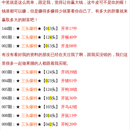
中奖就是这么简单，跟定我，觉得让你赢大钱，这牛皮可不是吹的喔！
钱谁都可以赚，但是赚得多赚得少就要看你自己了。有多大的胆量就来
赢取多大的财富吧！
144期：★
三头爆特
★【0
1
3
头
】
开羊17中
001期：★
三头爆特
★【12
4
头
】
开猴40中
002期：★
三头爆特
★【
0
13
头
】
开龙08中
有没有看好我的资料的朋友已经在关注我了啊，跟我买没错的，我们这
里很多一起做果脯的人都跟着我买呢。
003期：★
三头爆特
★【124
头
】
开鸡39错
004期：★
三头爆特
★【
0
23
头
】
开猪01中
005期：★
三头爆特
★【124
头
】
开狗38错
006期：★
三头爆特
★【10
3
头
】
开鼠36中
007期：★
三头爆特
★【103
头
】
开马42错
008期：★
三头爆特
★【0
1
4
头
】
开鼠13中
009期：★
三头爆特
★【04
2
头
】
开蛇20中