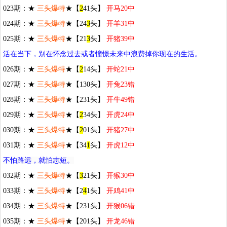
023期：★
三头爆特
★【
2
41
头
】
开马20中
024期：★
三头爆特
★【24
3
头
】
开羊31中
025期：★
三头爆特
★【21
3
头
】
开猪39中
活在当下，别在怀念过去或者憧憬未来中浪费掉你现在的生活。
026期：★
三头爆特
★【
2
14
头
】
开蛇21中
027期：★
三头爆特
★【130
头
】
开兔23错
028期：★
三头爆特
★【231
头
】
开牛49错
029期：★
三头爆特
★【
2
34
头
】
开虎24中
030期：★
三头爆特
★【
2
01
头
】
开猪27中
031期：★
三头爆特
★【34
1
头
】
开虎12中
不怕路远，就怕志短。
032期：★
三头爆特
★【
3
21
头
】
开猴30中
033期：★
三头爆特
★【2
4
1
头
】
开鸡41中
034期：★
三头爆特
★【231
头
】
开猴06错
035期：★
三头爆特
★【201
头
】
开龙46错