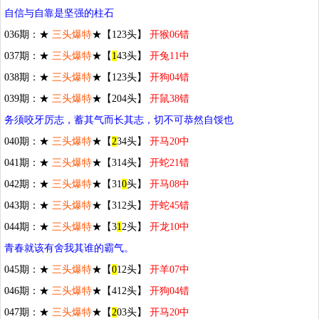
自信与自靠是坚强的柱石
036期：★
三头爆特
★【123
头
】
开猴06错
037期：★
三头爆特
★【
1
43
头
】
开兔11中
038期：★
三头爆特
★【123
头
】
开狗04错
039期：★
三头爆特
★【204
头
】
开鼠38错
务须咬牙厉志，蓄其气而长其志，切不可恭然自馁也
040期：★
三头爆特
★【
2
34
头
】
开马20中
041期：★
三头爆特
★【314
头
】
开蛇21错
042期：★
三头爆特
★【31
0
头
】
开马08中
043期：★
三头爆特
★【312
头
】
开蛇45错
044期：★
三头爆特
★【3
1
2
头
】
开龙10中
青春就该有舍我其谁的霸气。
045期：★
三头爆特
★【
0
12
头
】
开羊07中
046期：★
三头爆特
★【412
头
】
开狗04错
047期：★
三头爆特
★【
2
03
头
】
开马20中