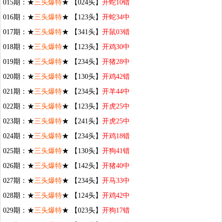
015期：★
三头爆特
★ 【024头】
开蛇10错
016期：★
三头爆特
★ 【123头】
开蛇34中
017期：★
三头爆特
★ 【341头】
开鼠03错
018期：★
三头爆特
★ 【123头】
开鸡30中
019期：★
三头爆特
★ 【234头】
开猪28中
020期：★
三头爆特
★ 【130头】
开鸡42错
021期：★
三头爆特
★ 【234头】
开羊44中
022期：★
三头爆特
★ 【123头】
开虎25中
023期：★
三头爆特
★ 【241头】
开虎25中
024期：★
三头爆特
★ 【234头】
开鸡18错
025期：★
三头爆特
★ 【130头】
开狗41错
026期：★
三头爆特
★ 【142头】
开猪40中
027期：★
三头爆特
★ 【234头】
开马33中
028期：★
三头爆特
★ 【124头】
开鸡42中
029期：★
三头爆特
★ 【023头】
开狗17错