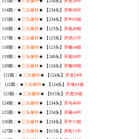
113期：★
三头爆特
★ 【234头】
开虎26中
114期：★
三头爆特
★ 【234头】
开狗30中
115期：★
三头爆特
★ 【234头】
开牛03错
116期：★
三头爆特
★ 【123头】
开鼠40错
117期：★
三头爆特
★ 【123头】
开鸡31中
118期：★
三头爆特
★ 【123头】
开猴44错
119期：★
三头爆特
★ 【240头】
开鼠04中
120期：★
三头爆特
★ 【124头】
开猴08错
121期：★
三头爆特
★ 【124头】
开龙24中
122期：★
三头爆特
★ 【124头】
开兔01错
123期：★
三头爆特
★ 【013头】
开虎26错
124期：★
三头爆特
★ 【234头】
开马46中
125期：★
三头爆特
★ 【234头】
开猴44中
126期：★
三头爆特
★ 【234头】
开牛15错
127期：★
三头爆特
★ 【013头】
开蛇11中