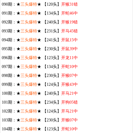
090期：★
三头爆特
★ 【120头】
开猴31错
091期：★
三头爆特
★ 【134头】
开蛇46中
092期：★
三头爆特
★ 【240头】
开猴19错
093期：★
三头爆特
★ 【231头】
开马45错
094期：★
三头爆特
★ 【241头】
开鼠15中
095期：★
三头爆特
★ 【230头】
开鼠39中
096期：★
三头爆特
★ 【123头】
开龙11中
097期：★
三头爆特
★ 【134头】
开蛇10中
098期：★
三头爆特
★ 【230头】
开猴07中
099期：★
三头爆特
★ 【124头】
开猴43中
100期：★
三头爆特
★ 【240头】
开马21中
101期：★
三头爆特
★ 【234头】
开狗05错
102期：★
三头爆特
★ 【124头】
开马21中
103期：★
三头爆特
★ 【230头】
开猴07中
104期：★
三头爆特
★ 【123头】
开蛇10中