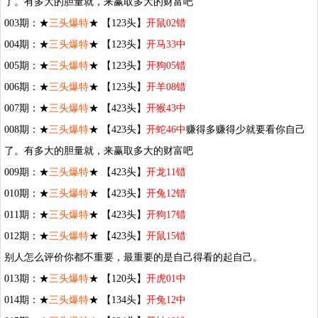
了。有多大的胆量就，来赢取多大的财富吧
003期：★
三头爆特
★ 【123头】
开鼠02错
004期：★
三头爆特
★ 【123头】
开马33中
005期：★
三头爆特
★ 【123头】
开狗05错
006期：★
三头爆特
★ 【123头】
开羊08错
007期：★
三头爆特
★ 【423头】
开猴43中
008期：★
三头爆特
★ 【423头】
开蛇46中
赚得多赚得少就要看你自己
了。有多大的胆量就，来赢取多大的财富吧
009期：★
三头爆特
★ 【423头】
开龙11错
010期：★
三头爆特
★ 【423头】
开兔12错
011期：★
三头爆特
★ 【423头】
开狗17错
012期：★
三头爆特
★ 【423头】
开鼠15错
别人怎么评价你都不重要，最重要的是自己得看的起自己。
013期：★
三头爆特
★ 【120头】
开虎01中
014期：★
三头爆特
★ 【134头】
开兔12中