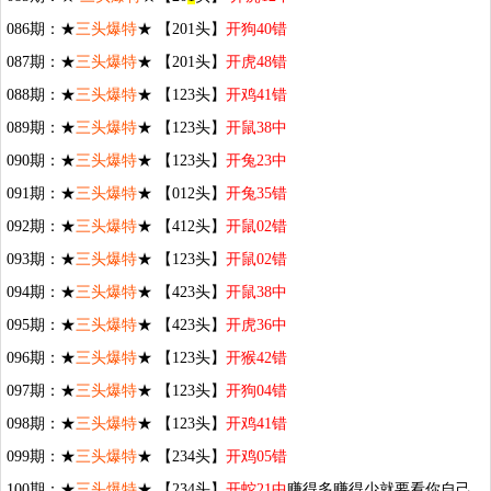
086期：★
三头爆特
★ 【201头】
开狗40错
087期：★
三头爆特
★ 【201头】
开虎48错
088期：★
三头爆特
★ 【123头】
开鸡41错
089期：★
三头爆特
★ 【123头】
开鼠38中
090期：★
三头爆特
★ 【123头】
开兔23中
091期：★
三头爆特
★ 【012头】
开兔35错
092期：★
三头爆特
★ 【412头】
开鼠02错
093期：★
三头爆特
★ 【123头】
开鼠02错
094期：★
三头爆特
★ 【423头】
开鼠38中
095期：★
三头爆特
★ 【423头】
开虎36中
096期：★
三头爆特
★ 【123头】
开猴42错
097期：★
三头爆特
★ 【123头】
开狗04错
098期：★
三头爆特
★ 【123头】
开鸡41错
099期：★
三头爆特
★ 【234头】
开鸡05错
100期：★
三头爆特
★ 【234头】
开蛇21中
赚得多赚得少就要看你自己