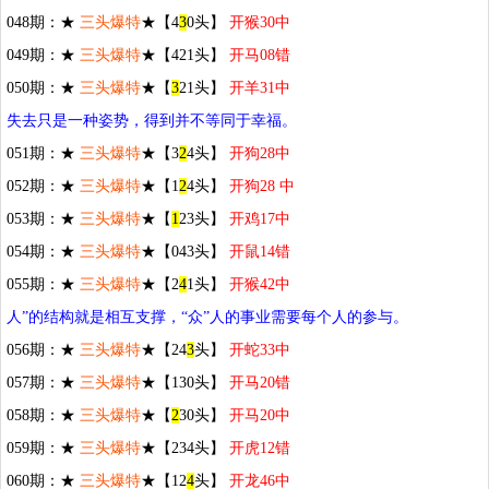
048期：★
三头爆特
★【4
3
0
头
】
开猴30中
049期：★
三头爆特
★【421
头
】
开马08错
050期：★
三头爆特
★【
3
21
头
】
开羊31中
失去只是一种姿势，得到并不等同于幸福。
051期：★
三头爆特
★【3
2
4
头
】
开狗28中
052期：★
三头爆特
★【1
2
4
头
】
开狗28
中
053期：★
三头爆特
★【
1
23
头
】
开鸡17中
054期：★
三头爆特
★【043
头
】
开鼠14错
055期：★
三头爆特
★【2
4
1
头
】
开猴42中
人”的结构就是相互支撑，“众”人的事业需要每个人的参与。
056期：★
三头爆特
★【24
3
头
】
开蛇33中
057期：★
三头爆特
★【130
头
】
开马20错
058期：★
三头爆特
★【
2
30
头
】
开马20中
059期：★
三头爆特
★【234
头
】
开虎12错
060期：★
三头爆特
★【12
4
头
】
开龙46中