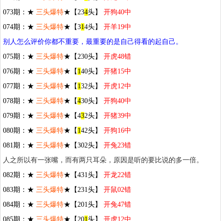
073期：★
三头爆特
★【23
4
头
】
开狗40中
074期：★
三头爆特
★【3
1
4
头
】
开羊19中
别人怎么评价你都不重要，最重要的是自己得看的起自己。
075期：★
三头爆特
★【230
头
】
开虎48错
076期：★
三头爆特
★【
1
40
头
】
开猪15中
077期：★
三头爆特
★【
1
32
头
】
开虎12中
078期：★
三头爆特
★【
4
30
头
】
开狗40中
079期：★
三头爆特
★【4
3
2
头
】
开猪39中
080期：★
三头爆特
★【
1
42
头
】
开狗16中
081期：★
三头爆特
★【302
头
】
开兔23错
人之所以有一张嘴，而有两只耳朵，原因是听的要比说的多一倍。
082期：★
三头爆特
★【431
头
】
开龙22错
083期：★
三头爆特
★【231
头
】
开鼠02错
084期：★
三头爆特
★【201
头
】
开兔47错
085期：★
三头爆特
★【20
1
头
】
开虎12中