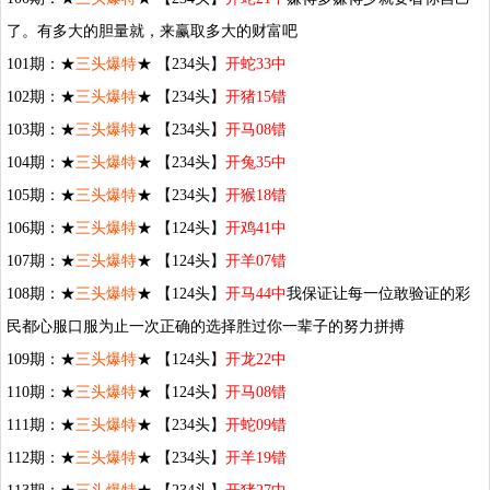
了。有多大的胆量就，来赢取多大的财富吧
101期：★
三头爆特
★ 【234头】
开蛇33中
102期：★
三头爆特
★ 【234头】
开猪15错
103期：★
三头爆特
★ 【234头】
开马08错
104期：★
三头爆特
★ 【234头】
开兔35中
105期：★
三头爆特
★ 【234头】
开猴18错
106期：★
三头爆特
★ 【124头】
开鸡41中
107期：★
三头爆特
★ 【124头】
开羊07错
108期：★
三头爆特
★ 【124头】
开马44中
我保证让每一位敢验证的彩
民都心服口服为止一次正确的选择胜过你一辈子的努力拼搏
109期：★
三头爆特
★ 【124头】
开龙22中
110期：★
三头爆特
★ 【124头】
开马08错
111期：★
三头爆特
★ 【234头】
开蛇09错
112期：★
三头爆特
★ 【234头】
开羊19错