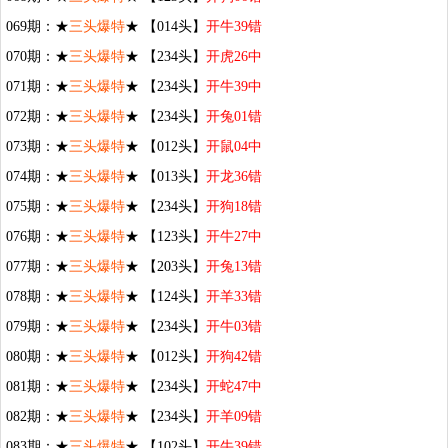
069期：★
三头爆特
★ 【014头】
开牛39错
070期：★
三头爆特
★ 【234头】
开虎26中
071期：★
三头爆特
★ 【234头】
开牛39中
072期：★
三头爆特
★ 【234头】
开兔01错
073期：★
三头爆特
★ 【012头】
开鼠04中
074期：★
三头爆特
★ 【013头】
开龙36错
075期：★
三头爆特
★ 【234头】
开狗18错
076期：★
三头爆特
★ 【123头】
开牛27中
077期：★
三头爆特
★ 【203头】
开兔13错
078期：★
三头爆特
★ 【124头】
开羊33错
079期：★
三头爆特
★ 【234头】
开牛03错
080期：★
三头爆特
★ 【012头】
开狗42错
081期：★
三头爆特
★ 【234头】
开蛇47中
082期：★
三头爆特
★ 【234头】
开羊09错
083期：★
三头爆特
★ 【102头】
开牛39错