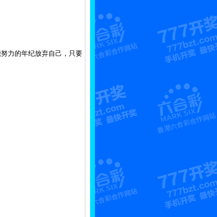
能努力的年纪放弃自己，只要