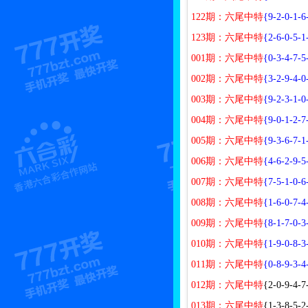
122期：六尾中特
{9-2-0-1-6
123期：六尾中特
{2-6-0-5-1
001期：六尾中特
{0-3-4-7-5
002期：六尾中特
{3-2-9-4-0
003期：六尾中特
{9-2-3-1-0
004期：六尾中特
{9-0-1-2-7
005期：六尾中特
{9-3-6-7-1
006期：六尾中特
{4-6-2-9-5
007期：六尾中特
{7-5-1-0-6
008期：六尾中特
{1-6-0-7-4
009期：六尾中特
{8-1-7-0-3
010期：六尾中特
{1-9-0-8-3
011期：六尾中特
{0-8-9-3-4
012期：六尾中特
{2-0-9-4
013期：六尾中特
{1-3-8-5