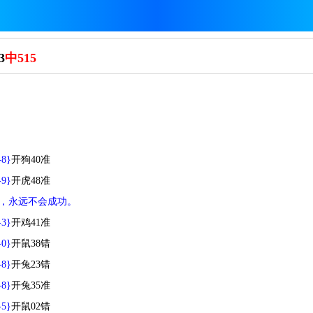
3
中515
-8}
开狗40准
-9}
开虎48准
，永远不会成功。
-3}
开鸡41准
-0}
开鼠38错
-8}
开兔23错
-8}
开兔35准
-5
}
开鼠02错