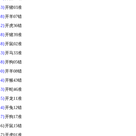
-3}
开猪03准
-8}
开羊07错
-2}
开虎36错
-8}
开猪39准
-8}
开鼠02准
-3}
开马33准
-8}
开狗05错
-0}
开羊08错
-4}
开猴43错
-3}
开蛇46准
-5}
开龙11准
-4}
开兔12错
-7}
开狗17准
-7-6}开鼠15错
-2-7}开虎01准