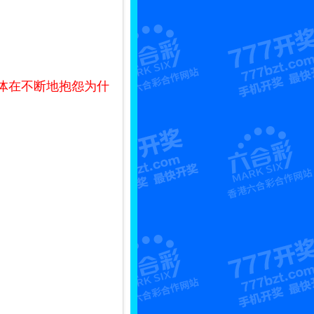
体在不断地抱怨为什