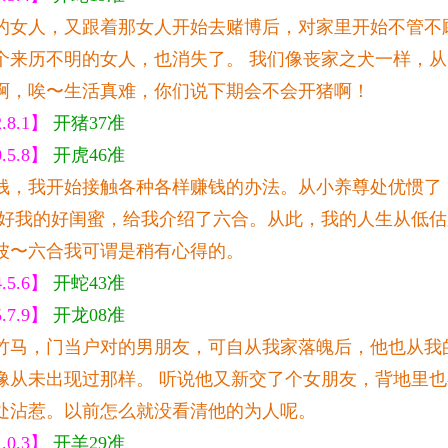
的女人，又跟着那女人开始去赌博后，对家里开始不管不
个来历不明的女人，也消失了。
我们像丧家之犬一样，从
啊，唉〜生活真难，你们说下期会不会开猪啊！
.8.1】
开猪37准
.5.8】
开虎46准
钱，我开始接触各种各样赚钱的办法。从小养尊处优惯了
好我的好闺蜜，给我介绍了六合。从此，我的人生从低估
波〜六合我可谓是稍有心得的。
.5.6】
开蛇43准
.7.9】
开龙08准
竹马，门当户对的男朋友，可自从我家落魄后，他也从我
像从未出现过那样。
听说他又新交了个女朋友，背地里也
处沾惹。以前怎么就没看清他的为人呢。
.0.3】
开羊29准