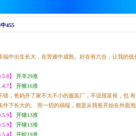
3
中455
幸福中出生长大，在苦难中成熟。好在有六合，让我的低
.5.8】
开羊29准
.4.7】
开猴16准
不错，爸妈开了家不大不小的服装厂，不说很富裕，也
有
条件下长大的。
而一切的祸端，都是从我爸开始在外面泡
.5.9】
开猪13准
.5.9】
开猪13准
.5.4】
开蛇19准