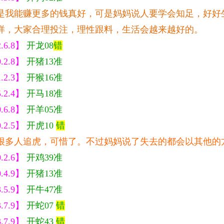
是我能赚更多的钱真好，可是妈妈说人要学会知足，好好
样，大家合理投注，理性跟料，生活会越来越好的。
.6.8】
开龙08
错
.2.8】
开猪13准
.2.3】
开猴16准
.2.4】
开马18准
.6.8】
开羊05准
.2.5】
开虎10
错
很多人追虎，可惜了。不过妈妈说了失去的都会以其他的
.2.6】
开鸡39准
.4.9】
开猪13准
.5.9】
开牛47准
.7.9】
开蛇07
错
.7.9】
开蛇43
错