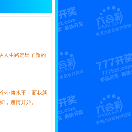
估人生路走出了新的
个小康水平。而我就
妞，赌博开始。