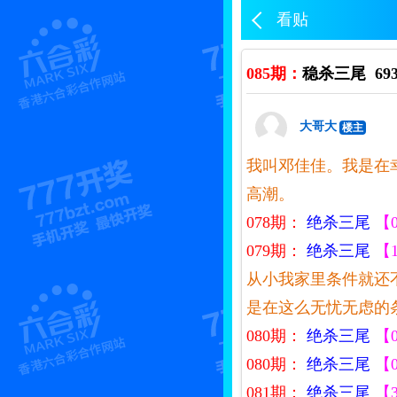
看贴
085期：
稳杀三尾 69
大哥大
楼主
我叫邓佳佳。我是在
高潮。
078期：
绝杀三尾
【0
079期：
绝杀三尾
【1
从小我家里条件就还
是在这么无忧无虑的
080期：
绝杀三尾
【0
080期：
绝杀三尾
【0
081期：
绝杀三尾
【3