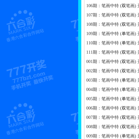
106期：笔画中特 (
双
笔画
)
107期：笔画中特 (
双
笔画
)
108期：笔画中特 (
双
笔画
)
109期：笔画中特 (
单
笔画
)
110期：笔画中特 (
单
笔画
)
111期：笔画中特 (
双
笔画
)
001期：笔画中特 (
双
笔画
)
002期：笔画中特 (
双
笔画
)
003期：笔画中特 (
单
笔画
)
004期：笔画中特 (
单
笔画
)
005期：笔画中特 (
单
笔画
)
006期：笔画中特 (
双
笔画
)
007期：笔画中特 (
双
笔画
)
008期：笔画中特 (
双
笔画
)
009期：笔画中特 (
单
笔画
)