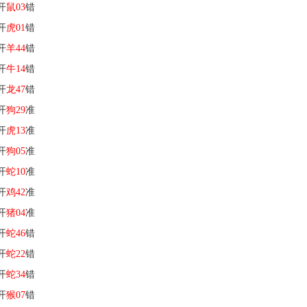
开
鼠03
错
开
虎01
错
开
羊44
错
开
牛14
错
开
龙47
错
开
狗29
准
开
虎13
准
开
狗05
准
开
蛇10
准
开
鸡42
准
开
猪04
准
开
蛇46
错
开
蛇22
错
开
蛇34
错
开
猴07
错