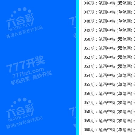
046期：笔画中特 (
双
笔画
)
047期：笔画中特 (
单
笔画
)
048期：笔画中特 (
单
笔画
)
049期：笔画中特 (
单
笔画
)
050期：笔画中特 (
双
笔画
)
051期：笔画中特 (
双
笔画
)
052期：笔画中特 (
双
笔画
)
053期：笔画中特 (
双
笔画
)
054期：笔画中特 (
单
笔画
)
055期：笔画中特 (
单
笔画
)
056期：笔画中特 (
单
笔画
)
057期：笔画中特 (
双
笔画
)
058期：笔画中特 (
双
笔画
)
059期：笔画中特 (
双
笔画
)
060期：笔画中特 (
单
笔画
)