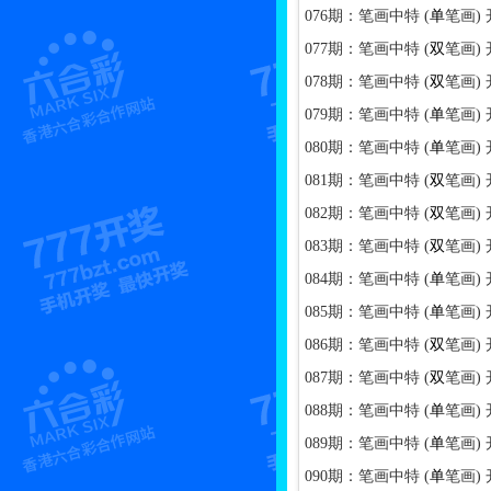
076期：笔画中特 (
单
笔画
)
077期：笔画中特 (
双
笔画
)
078期：笔画中特 (
双
笔画
)
079期：笔画中特 (
单
笔画
)
080期：笔画中特 (
单
笔画
)
081期：笔画中特 (
双
笔画
)
082期：笔画中特 (
双
笔画
)
083期：笔画中特 (
双
笔画
)
084期：笔画中特 (
单
笔画
)
085期：笔画中特 (
单
笔画
)
086期：笔画中特 (
双
笔画
)
087期：笔画中特 (
双
笔画
)
088期：笔画中特 (
单
笔画
)
089期：笔画中特 (
单
笔画
)
090期：笔画中特 (
单
笔画
)