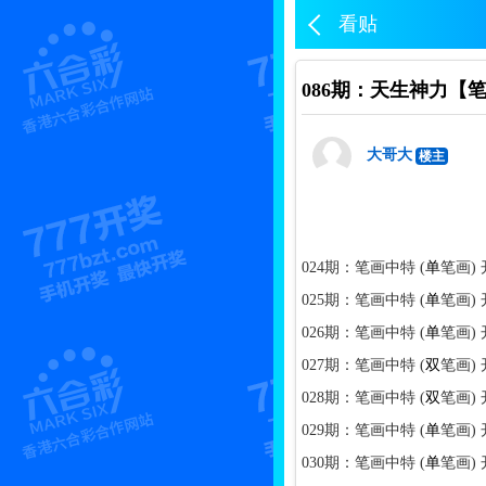
看贴
086期：天生神力【笔
大哥大
楼主
024期：笔画中特 (
单
笔画
)
025期：笔画中特 (
单
笔画
)
026期：笔画中特 (
单
笔画
)
027期：笔画中特 (
双
笔画
)
028期：笔画中特 (
双
笔画
)
029期：笔画中特 (
单
笔画
)
030期：笔画中特 (
单
笔画
)