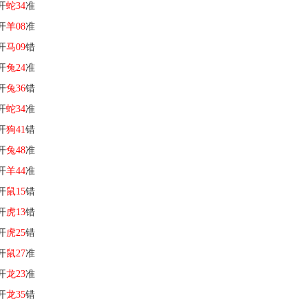
开
蛇34
准
开
羊08
准
开
马09
错
开
兔24
准
开
兔36
错
开
蛇34
准
开
狗41
错
开
兔48
准
开
羊44
准
开
鼠15
错
开
虎13
错
开
虎25
错
开
鼠27
准
开
龙23
准
开
龙35
错