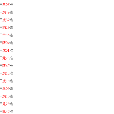
开
羊08
准
开
鸡42
错
开
虎37
错
开
狗29
错
开
羊44
错
开
猪04
错
开
虎01
准
开
龙23
准
开
猪40
准
开
鸡18
准
开
虎13
错
开
马09
错
开
鸡18
错
开
龙23
错
开
鼠40
准