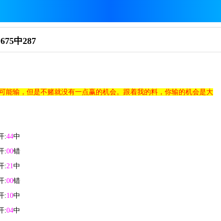
75中287
可能输，但是不赌就没有一点赢的机会。跟着我的料，你输的机会是大
开:
44
中
开:
00
错
开:
21
中
开:
00
错
开:
10
中
开:
04
中