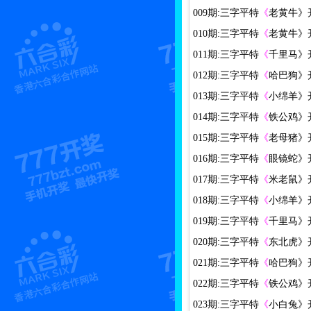
009期:三字平特
《
老黄牛》
010期:三字平特
《
老黄牛》
011期:三字平特
《
千里马》
012期:三字平特
《
哈巴狗》
013期:三字平特
《
小绵羊》
014期:三字平特
《
铁公鸡》
015期:三字平特
《
老母猪》
016期:三字平特
《
眼镜蛇》
017期:三字平特
《
米老鼠》
018期:三字平特
《
小绵羊》
019期:三字平特
《
千里马》
020期:三字平特
《
东北虎》
021期:三字平特
《
哈巴狗》
022期:三字平特
《
铁公鸡》
023期:三字平特
《
小白兔》