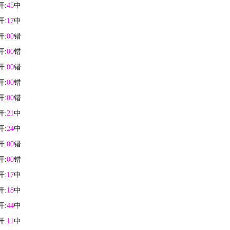
开:
45
中
开:
17
中
开:
00
错
开:
00
错
开:
00
错
开:
00
错
开:
00
错
开:
21
中
开:
24
中
开:
00
错
开:
00
错
开:
17
中
开:
18
中
开:
44
中
开:
11
中