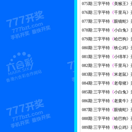
075期:三字平特
《
美猴王》
076期:三字平特
《
千里马》
077期:三字平特
《
眼镜蛇》
078期:三字平特
《
小白兔》
079期:三字平特
《
哈巴狗》
080期:三字平特
《
铁公鸡》
081期:三字平特
《
小绵羊》
082期:三字平特
《
千里马》
083期:三字平特
《
米老鼠》
084期:三字平特
《
老母猪》
085期:三字平特
《
小白兔》
086期:三字平特
《
老黄牛》
087期:三字平特
《
眼镜蛇》
088期:三字平特
《
哈巴狗》
089期:三字平特
《
铁公鸡》