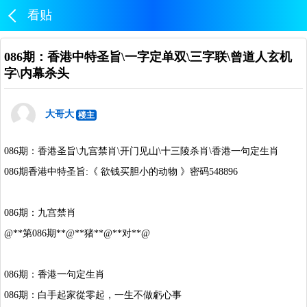
看贴
086期：香港中特圣旨\一字定单双\三字联\曾道人玄机
字\内幕杀头
大哥大
楼主
086期：香港圣旨\九宫禁肖\开门见山\十三陵杀肖\香港一句定生肖
086期香港中特圣旨:《 欲钱买胆小的动物 》密码548896
086期：九宫禁肖
@**第086期**@**猪**@**对**@
086期：香港一句定生肖
086期：白手起家從零起，一生不做虧心事