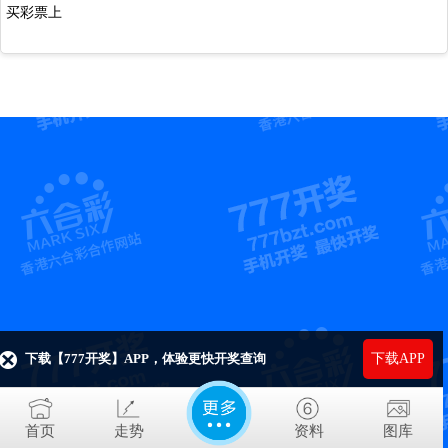
买彩票上
下载【777开奖】APP，体验更快开奖查询
下载APP
首页
走势
资料
图库