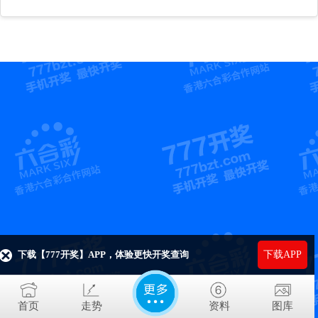
下载【777开奖】APP，体验更快开奖查询
下载APP
首页
走势
资料
图库