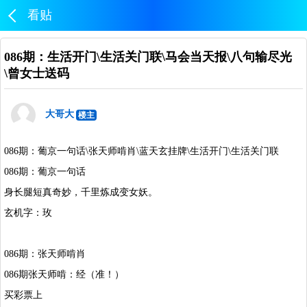
看贴
086期：生活开门\生活关门联\马会当天报\八句输尽光
\曾女士送码
大哥大
楼主
086期：葡京一句话\张天师啃肖\蓝天玄挂牌\生活开门\生活关门联
086期：葡京一句话
身长腿短真奇妙，千里炼成变女妖。
玄机字：玫
086期：张天师啃肖
086期张天师啃：经（准！）
买彩票上