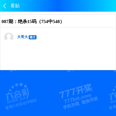
看贴
087期：绝杀15码（754中548）
大哥大
楼主