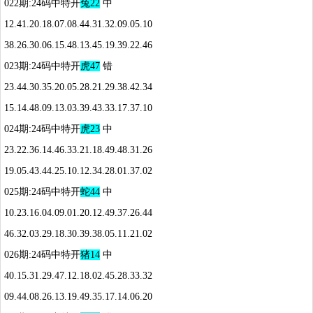
022期:24码中特开
兔22
中
12.41.20.18.07.08.44.31.32.09.05.10
38.26.30.06.15.48.13.45.19.39.22.46
023期:24码中特开
虎47
错
23.44.30.35.20.05.28.21.29.38.42.34
15.14.48.09.13.03.39.43.33.17.37.10
024期:24码中特开
虎23
中
23.22.36.14.46.33.21.18.49.48.31.26
19.05.43.44.25.10.12.34.28.01.37.02
025期:24码中特开
蛇44
中
10.23.16.04.09.01.20.12.49.37.26.44
46.32.03.29.18.30.39.38.05.11.21.02
026期:24码中特开
猪14
中
40.15.31.29.47.12.18.02.45.28.33.32
09.44.08.26.13.19.49.35.17.14.06.20