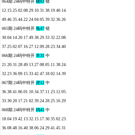
064期:24码中特开
猪03
错
12.15.25.02.08.29.10.31.38.19.40.14.
49.46.35.44.22.24.04.05.39.32.36.26
065期:24码中特开
兔47
错
30.04.14.20.17.49.38.29.33.32.22.08.
37.25.02.07.16.27.12.09.28.23.34.40
066期:24码中特开
羊31
中
21.20.31.28.49.13.27.08.05.11.38.24.
32.23.36.09.15.33.42.47.18.02.14.39
067期:24码中特开
虎12
中
36.38.41.06.01.10.34.37.11.23.12.05.
33.30.20.17.21.02.39.24.28.25.16.29
068期:24码中特开
鸡41
中
18.04.19.42.13.32.15.17.30.35.02.23.
36.08.48.16.40.38.06.24.29.41.45.31