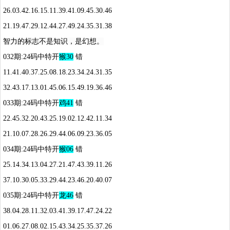
26.03.42.16.15.11.39.41.09.45.30.46
21.19.47.29.12.44.27.49.24.35.31.38
智力的标志不是知识，是幻想。
032期:24码中特开
猴30
错
11.41.40.37.25.08.18.23.34.24.31.35
32.43.17.13.01.45.06.15.49.19.36.46
033期:24码中特开
鸡41
错
22.45.32.20.43.25.19.02.12.42.11.34
21.10.07.28.26.29.44.06.09.23.36.05
034期:24码中特开
猴06
错
25.14.34.13.04.27.21.47.43.39.11.26
37.10.30.05.33.29.44.23.46.20.40.07
035期:24码中特开
龙46
错
38.04.28.11.32.03.41.39.17.47.24.22
01.06.27.08.02.15.43.34.25.35.37.26