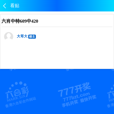
看贴
六肖中特609中420
大哥大
楼主