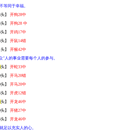
不等同于幸福。
4
头
】
开狗28中
4
头
】
开狗28
中
3
头
】
开鸡17中
3
头
】
开鼠14错
1
头
】
开猴42中
“众”人的事业需要每个人的参与。
3
头
】
开蛇33中
0
头
】
开马20错
0
头
】
开马20中
4
头
】
开虎12错
4
头
】
开龙46中
0
头
】
开猪27中
3
头
】
开龙46中
就足以充实人的心。