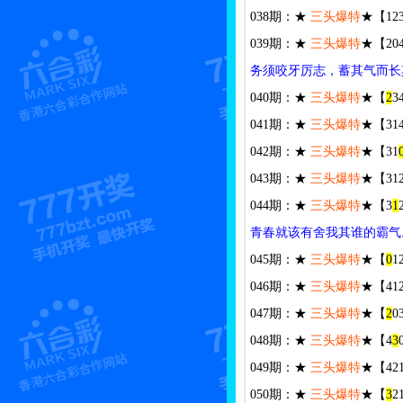
038期：★
三头爆特
★【12
039期：★
三头爆特
★【20
务须咬牙厉志，蓄其气而长
040期：★
三头爆特
★【
2
3
041期：★
三头爆特
★【31
042期：★
三头爆特
★【31
043期：★
三头爆特
★【31
044期：★
三头爆特
★【3
1
青春就该有舍我其谁的霸气
045期：★
三头爆特
★【
0
1
046期：★
三头爆特
★【41
047期：★
三头爆特
★【
2
0
048期：★
三头爆特
★【4
3
049期：★
三头爆特
★【42
050期：★
三头爆特
★【
3
2